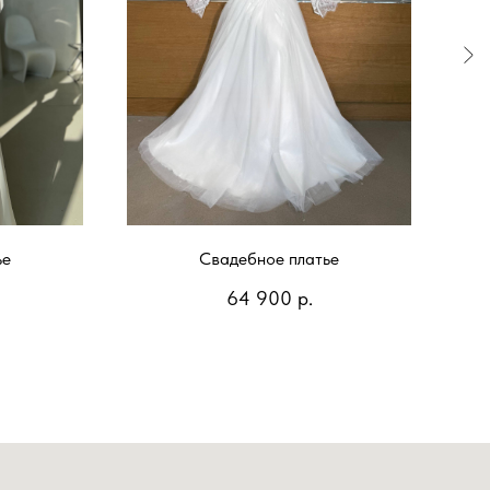
ье
Свадебное платье
64 900
р.