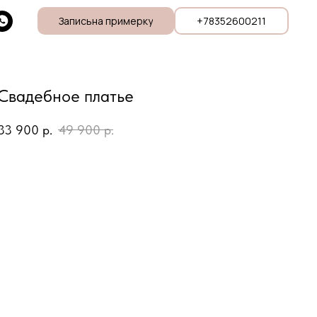
Записьна примерку
+78352600211
Свадебное платье
33 900
р.
49 900
р.