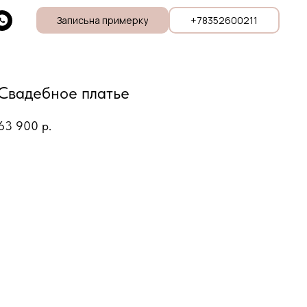
Записьна примерку
+78352600211
Свадебное платье
63 900
р.