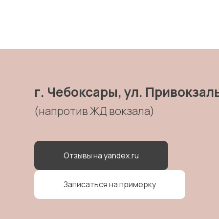
г. Чебоксары, ул. Привокзал
(напротив ЖД вокзала)
Отзывы на yandex.ru
Записаться на примерку