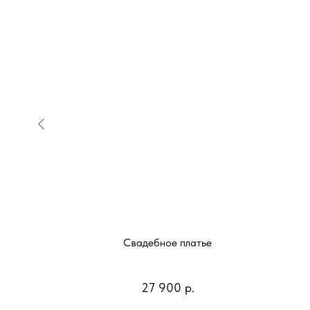
е
Свадебное платье
27 900
р.